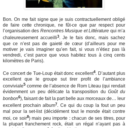
Bon. On me fait signe que je suis contractuellement obligé
de faire cette chronique, ne fût-ce que par respect pour
l’organisation des
Rencontres Musique et Littérature
qui m’a
3
chaleureusement accueilli
. Je le fais donc, mais sachez
que ce n’est pas de gaieté de cœur (d’ailleurs pour me
motiver je vais imaginer qu’en fait, si vous n’étiez pas là
vendredi, c’est parce que vous habitez tous à cinq cents
kilomètres de Paris).
4
Ce concert de Tue-Loup était donc excellent
. D’autant plus
excellent que le groupe sut tirer profit de l’ambiance
5
conviviale
comme de l’absence de Rom Liteau (qui rendait
évidemment un peu délicate la transposition du
Goût du
6
bonbon
), faisant de fait la part belle aux morceaux de… leur
7
excellent prochain album
. Ce qui du coup la fout un peu
mal pour la set-list (décidément tout le monde était contre
8
moi, ce soir
) mais peu importe : chacun de ses titres, pour
la plupart franchement rock, était un régal n’ayant pas à