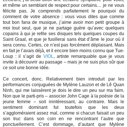
et même un semblant de respect pour certains… je ne vous
félicite pas. Je comprends parfaitement le pourquoi du
comment de votre absence : vous vous dites que comme
tout bon fana de musique, j’aime avoir mon petit groupe à
moi tout seul, que je ne partage guère qu’avec quelques
copains à qui je refile ses disques tels quelques coupes du
Saint Graal, et que je fusillerai sans état d’âme le jour où il
sera connu. Certes, ce n’est pas forcément déplaisant. Mais
en fait je l’avais déjà, et il encore bien moins connu que Tue-
Loup : il s’agit de
VIOL
, artiste remarquable que je vous
invite à découvrir au passage – mais je ne suis plus sûr que
ce soit une bonne idée.
Ce concert, donc. Relativement bien introduit par les
performances conjuguées de Mylène Lauzon et de Lê Quan
Ninh, qui me laissèrent je dois le dire un peu sur ma faim.
Non que le parti-pris – associer John Cage à la poésie de la
jeune femme – soit inintéressant, au contraire. Mais le
sentiment dominant fut toutefois que les deux
s’aggloméraient assez mal, comme si chacun faisait un peu
son truc dans son coin en ne rencontrant l’autre que
ponctuellement. C’est dommage, d’autant que Mylène