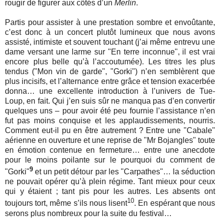
rougir de figurer aux côtés d’un
Merlin
.
Partis pour assister à une prestation sombre et envoûtante,
c’est donc à un concert plutôt lumineux que nous avons
assisté, intimiste et souvent touchant (j’ai même entrevu une
dame versant une larme sur "En terre inconnue", il est vrai
encore plus belle qu’à l’accoutumée). Les titres les plus
tendus ("Mon vin de garde", "Gorki") n’en semblèrent que
plus incisifs, et l’alternance entre grâce et tension exacerbée
donna… une excellente introduction à l’univers de Tue-
Loup, en fait. Qui j’en suis sûr ne manqua pas d’en convertir
quelques uns – pour avoir été peu fournie l’assistance n’en
fut pas moins conquise et les applaudissements, nourris.
Comment eut-il pu en être autrement ? Entre une "Cabale"
aérienne en ouverture et une reprise de "Mr Bojangles" toute
en émotion contenue en fermeture… entre une anecdote
pour le moins poilante sur le pourquoi du comment de
9
"Gorki"
et un petit détour par les "Carpathes"… la séduction
ne pouvait opérer qu’à plein régime. Tant mieux pour ceux
qui y étaient ; tant pis pour les autres. Les absents ont
10
toujours tort, même s’ils nous lisent
. En espérant que nous
serons plus nombreux pour la suite du festival…