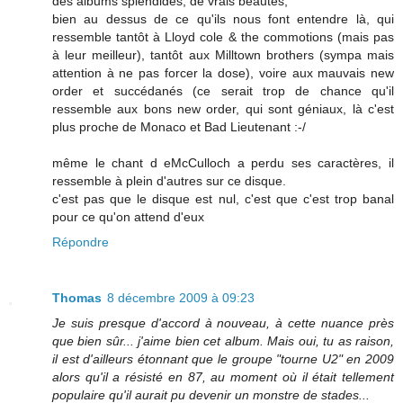
des albums splendides, de vrais beautés,
bien au dessus de ce qu'ils nous font entendre là, qui
ressemble tantôt à Lloyd cole & the commotions (mais pas
à leur meilleur), tantôt aux Milltown brothers (sympa mais
attention à ne pas forcer la dose), voire aux mauvais new
order et succédanés (ce serait trop de chance qu'il
ressemble aux bons new order, qui sont géniaux, là c'est
plus proche de Monaco et Bad Lieutenant :-/
même le chant d eMcCulloch a perdu ses caractères, il
ressemble à plein d'autres sur ce disque.
c'est pas que le disque est nul, c'est que c'est trop banal
pour ce qu'on attend d'eux
Répondre
Thomas
8 décembre 2009 à 09:23
Je suis presque d'accord à nouveau, à cette nuance près
que bien sûr... j'aime bien cet album. Mais oui, tu as raison,
il est d'ailleurs étonnant que le groupe "tourne U2" en 2009
alors qu'il a résisté en 87, au moment où il était tellement
populaire qu'il aurait pu devenir un monstre de stades...