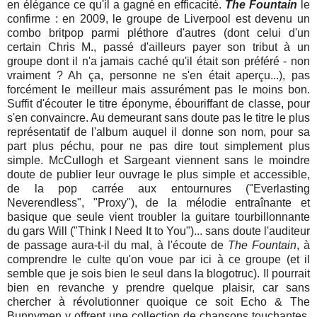
en élégance ce qu'il a gagné en efficacité.
The Fountain
le
confirme : en 2009, le groupe de Liverpool est devenu un
combo britpop parmi pléthore d'autres (dont celui d'un
certain Chris M., passé d'ailleurs payer son tribut à un
groupe dont il n'a jamais caché qu'il était son préféré - non
vraiment ? Ah ça, personne ne s'en était aperçu...), pas
forcément le meilleur mais assurément pas le moins bon.
Suffit d'écouter le titre éponyme, ébouriffant de classe, pour
s'en convaincre. Au demeurant sans doute pas le titre le plus
représentatif de l'album auquel il donne son nom, pour sa
part plus péchu, pour ne pas dire tout simplement plus
simple. McCullogh et Sargeant viennent sans le moindre
doute de publier leur ouvrage le plus simple et accessible,
de la pop carrée aux entournures ("Everlasting
Neverendless", "Proxy"), de la mélodie entraînante et
basique que seule vient troubler la guitare tourbillonnante
du gars Will ("Think I Need It to You")... sans doute l'auditeur
de passage aura-t-il du mal, à l'écoute de
The Fountain
, à
comprendre le culte qu'on voue par ici à ce groupe (et il
semble que je sois bien le seul dans la blogotruc). Il pourrait
bien en revanche y prendre quelque plaisir, car sans
chercher à révolutionner quoique ce soit Echo & The
Bunnymen y offrent une collection de chansons touchantes,