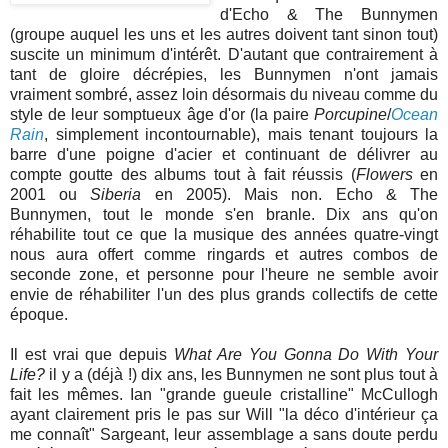
d'Echo & The Bunnymen
(groupe auquel les uns et les autres doivent tant sinon tout)
suscite un minimum d'intérêt. D'autant que contrairement à
tant de gloire décrépies, les Bunnymen n'ont jamais
vraiment sombré, assez loin désormais du niveau comme du
style de leur somptueux âge d'or (la paire
Porcupine
/
Ocean
Rain
, simplement incontournable), mais tenant toujours la
barre d'une poigne d'acier et continuant de délivrer au
compte goutte des albums tout à fait réussis (
Flowers
en
2001 ou
Siberia
en 2005). Mais non. Echo & The
Bunnymen, tout le monde s'en branle. Dix ans qu'on
réhabilite tout ce que la musique des années quatre-vingt
nous aura offert comme ringards et autres combos de
seconde zone, et personne pour l'heure ne semble avoir
envie de réhabiliter l'un des plus grands collectifs de cette
époque.
Il est vrai que depuis
What Are You Gonna Do With Your
Life?
il y a (déjà !) dix ans, les Bunnymen ne sont plus tout à
fait les mêmes. Ian "grande gueule cristalline" McCullogh
ayant clairement pris le pas sur Will "la déco d'intérieur ça
me connaît" Sargeant, leur assemblage a sans doute perdu