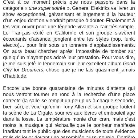
C’est à ce moment précis que nous passons dans la
catégorie «
une super soirée
». General Elektriks va livrer un
show exceptionnel, galvanisant et largement à la hauteur
d’un enjeu dont on viendrait presque à douter. Finalement à
les voir, ouvrir pour une légende vivante a l’air très simple.
Le Français exilé en Californie et son groupe s’avèrent
écœurants d’aisance, jonglent entre les styles (pop, funk,
electro)… pour finir sous un tonnerre d’applaudissements.
On aura beau chercher après, impossible de tomber sur
quelqu’un n’ayant pas adoré leur prestation. Pour vous dire,
je me suis jeté le lendemain sur leur excellent album
Good
City for Dreamers
, chose que je ne fais quasiment jamais
d’habitude.
Encore une bonne quarantaine de minutes d’attente qui
nous verront tourner en rond à la recherche d’une place
correcte (la salle se remplit un peu plus à chaque seconde,
bien sûr), et voici qu’enfin Tony Allen et son groupe foulent
la scène de La Cigale, sourires aux lèvres et embouteillage
dans la fosse. La température monte d’un cran, mais c’est
moins la musique qui réchauffe que le bonheur manifeste
irradiant tant le public que des musiciens de toute évidence
ravis de jouer devant une assemblée aussi nourrie. Derrière