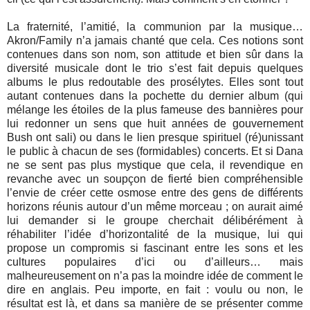
La fraternité, l’amitié, la communion par la musique…
Akron/Family n’a jamais chanté que cela. Ces notions sont
contenues dans son nom, son attitude et bien sûr dans la
diversité musicale dont le trio s’est fait depuis quelques
albums le plus redoutable des prosélytes. Elles sont tout
autant contenues dans la pochette du dernier album (qui
mélange les étoiles de la plus fameuse des bannières pour
lui redonner un sens que huit années de gouvernement
Bush ont sali) ou dans le lien presque spirituel (ré)unissant
le public à chacun de ses (formidables) concerts. Et si Dana
ne se sent pas plus mystique que cela, il revendique en
revanche avec un soupçon de fierté bien compréhensible
l’envie de créer cette osmose entre des gens de différents
horizons réunis autour d’un même morceau ; on aurait aimé
lui demander si le groupe cherchait délibérément à
réhabiliter l’idée d’horizontalité de la musique, lui qui
propose un compromis si fascinant entre les sons et les
cultures populaires d’ici ou d’ailleurs… mais
malheureusement on n’a pas la moindre idée de comment le
dire en anglais. Peu importe, en fait : voulu ou non, le
résultat est là, et dans sa manière de se présenter comme