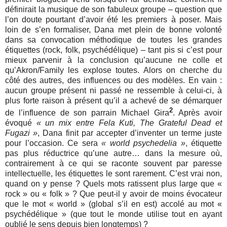
définirait la musique de son fabuleux groupe – question que
l’on doute pourtant d’avoir été les premiers à poser. Mais
loin de s’en formaliser, Dana met plein de bonne volonté
dans sa convocation méthodique de toutes les grandes
étiquettes (rock, folk, psychédélique) – tant pis si c’est pour
mieux parvenir à la conclusion qu’aucune ne colle et
qu’Akron/Family les explose toutes. Alors on cherche du
côté des autres, des influences ou des modèles. En vain :
aucun groupe présent ni passé ne ressemble à celui-ci, à
plus forte raison à présent qu’il a achevé de se démarquer
2
de l’influence de son parrain Michael Gira
. Après avoir
évoqué
« un mix entre Fela Kuti, The Grateful Dead et
Fugazi »
, Dana finit par accepter d’inventer un terme juste
pour l’occasion. Ce sera
« world psychedelia »
, étiquette
pas plus réductrice qu’une autre… dans la mesure où,
contrairement à ce qui se raconte souvent par paresse
intellectuelle, les étiquettes le sont rarement. C’est vrai non,
quand on y pense ? Quels mots ratissent plus large que «
rock » ou « folk » ? Que peut-il y avoir de moins évocateur
que le mot « world » (global s’il en est) accolé au mot «
psychédélique » (que tout le monde utilise tout en ayant
oublié le sens depuis bien longtemps) ?