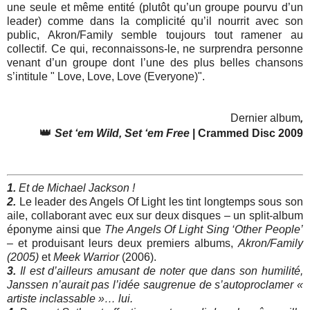
une seule et même entité (plutôt qu’un groupe pourvu d’un
leader) comme dans la complicité qu’il nourrit avec son
public, Akron/Family semble toujours tout ramener au
collectif. Ce qui, reconnaissons-le, ne surprendra personne
venant d’un groupe dont l’une des plus belles chansons
s’intitule "
Love, Love, Love (Everyone)".
Dernier album
,
👑
Set ‘em Wild, Set ‘em Free
|
Crammed Disc 2009
1.
Et de Michael Jackson !
2.
Le leader des Angels Of Light les tint longtemps sous son
aile, collaborant avec eux sur deux disques – un split-album
éponyme ainsi que
The Angels Of Light Sing ‘Other People’
– et produisant leurs deux premiers albums,
Akron/Family
(2005)
et
Meek Warrior
(2006).
3.
Il est d’ailleurs amusant de noter que dans son humilité,
Janssen n’aurait pas l’idée saugrenue de s’autoproclamer «
artiste inclassable »… lui.