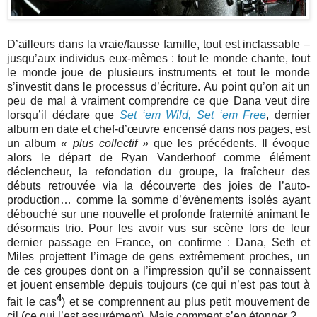
D’ailleurs dans la vraie/fausse famille, tout est inclassable –
jusqu’aux individus eux-mêmes : tout le monde chante, tout
le monde joue de plusieurs instruments et tout le monde
s’investit dans le processus d’écriture. Au point qu’on ait un
peu de mal à vraiment comprendre ce que Dana veut dire
lorsqu’il déclare que
Set ‘em Wild, Set ‘em Free
, dernier
album en date et chef-d’œuvre encensé dans nos pages, est
un album
« plus collectif »
que les précédents. Il évoque
alors le départ de Ryan Vanderhoof comme élément
déclencheur, la refondation du groupe, la fraîcheur des
débuts retrouvée via la découverte des joies de l’auto-
production… comme la somme d’évènements isolés ayant
débouché sur une nouvelle et profonde fraternité animant le
désormais trio. Pour les avoir vus sur scène lors de leur
dernier passage en France, on confirme : Dana, Seth et
Miles projettent l’image de gens extrêmement proches, un
de ces groupes dont on a l’impression qu’il se connaissent
et jouent ensemble depuis toujours (ce qui n’est pas tout à
4
fait le cas
) et se comprennent au plus petit mouvement de
cil (ce qui l’est assurément). Mais comment s’en étonner ?