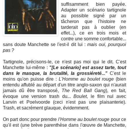
suffisamment bien payée.
Adapter un scénario tartignole
au possible signé par un
tâcheron que l'histoire ne
tarderait pas à oublier (en
effet...), ce en trois mois et
contre une somme confortable...
sans doute Manchette se l'est-il dit lui :
mais oui, pourquoi
pas ?
Tartignole, précisons-le, ce n'est pas moi qui le dit. C'est
Manchette lui-même :
"[Le scénario] est assez tarte, tout
dans le masque, la brutalité, la grossiéreté..."
C'est le
moins qu'on puisse dire :
L'Homme au boulet rouge
(bien
entendu affublé au départ d'un titre anglo-saxon qui n'aurait
jamais dû être transposé,
The Red Ball Gang
), en fait,
évoque une version trash du...
Boulet
, le film nul avec
Lanvin et Poelvoorde (ceci n'est pas une plaisanterie).
Trash, et sacrément glauque, évidemment.
On part donc pour prendre
l'Homme au boulet rouge
pour ce
qu'il est (une brève parenthèse dans l'œuvre de Manchette,