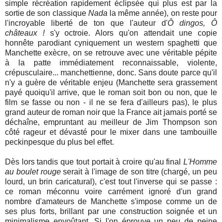
simple récréation rapidement éclipsée qui plus est par la
sortie de son classique
Nada
la même année), on reste pour
l'incroyable liberté de ton que l'auteur d'
Ô dingos, Ô
châteaux !
s'y octroie. Alors qu'on attendait une copie
honnête parodiant cyniquement un western spaghetti que
Manchette exècre, on se retrouve avec une véritable pépite
à la patte immédiatement reconnaissable, violente,
crépusculaire... manchettienne, donc. Sans doute parce qu'il
n'y a guère de véritable enjeu (Manchette sera grassement
payé quoiqu'il arrive, que le roman soit bon ou non, que le
film se fasse ou non - il ne se fera d'ailleurs pas), le plus
grand auteur de roman noir que la France ait jamais porté se
déchaîne, empruntant au meilleur de Jim Thompson son
côté rageur et dévasté pour le mixer dans une tambouille
peckinpesque du plus bel effet.
Dès lors tandis que tout portait à croire qu'au final
L'Homme
au boulet rouge
serait à l'image de son titre (chargé, un peu
lourd, un brin caricatural), c'est tout l'inverse qui se passe :
ce roman méconnu voire carrément ignoré d'un grand
nombre d'amateurs de Manchette s'impose comme un de
ses plus forts, brillant par une construction soignée et un
minimalisme envoûtant. Si l'on éprouve un peu de peine