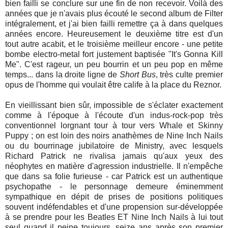
bien failli se conclure sur une fin de non recevoir. Voilà des
années que je n'avais plus écouté le second album de Filter
intégralement, et j'ai bien failli remettre ça à dans quelques
années encore. Heureusement le deuxième titre est d'un
tout autre acabit, et le troisième meilleur encore - une petite
bombe electro-metal fort justement baptisée "It's Gonna Kill
Me". C'est rageur, un peu bourrin et un peu pop en même
temps... dans la droite ligne de
Short Bus
, très culte premier
opus de l'homme qui voulait être calife à la place du Reznor.
En vieillissant bien sûr, impossible de s'éclater exactement
comme à l'époque à l'écoute d'un indus-rock-pop très
conventionnel lorgnant tour à tour vers Whale et Skinny
Puppy ; on est loin des noirs anathèmes de Nine Inch Nails
ou du bourrinage jubilatoire de Ministry, avec lesquels
Richard Patrick ne rivalisa jamais qu'aux yeux des
néophytes en matière d'agression industrielle. Il n'empêche
que dans sa folie furieuse - car Patrick est un authentique
psychopathe - le personnage demeure éminemment
sympathique en dépit de prises de positions politiques
souvent indéfendables et d'une propension sur-développée
à se prendre pour les Beatles ET Nine Inch Nails à lui tout
seul quand il peine toujours, seize ans après son premier