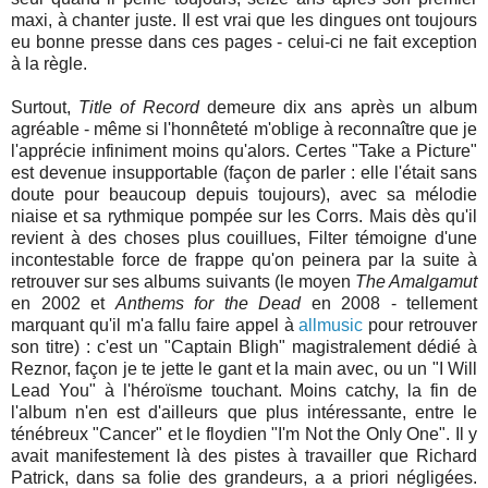
maxi, à chanter juste. Il est vrai que les dingues ont toujours
eu bonne presse dans ces pages - celui-ci ne fait exception
à la règle.
Surtout,
Title of Record
demeure dix ans après un album
agréable - même si l'honnêteté m'oblige à reconnaître que je
l'apprécie infiniment moins qu'alors. Certes "Take a Picture"
est devenue insupportable (façon de parler : elle l'était sans
doute pour beaucoup depuis toujours), avec sa mélodie
niaise et sa rythmique pompée sur les Corrs. Mais dès qu'il
revient à des choses plus couillues, Filter témoigne d'une
incontestable force de frappe qu'on peinera par la suite à
retrouver sur ses albums suivants (le moyen
The Amalgamut
en 2002 et
Anthems for the Dead
en 2008 - tellement
marquant qu'il m'a fallu faire appel à
allmusic
pour retrouver
son titre) : c'est un "Captain Bligh" magistralement dédié à
Reznor, façon je te jette le gant et la main avec, ou un "I Will
Lead You" à l'héroïsme touchant. Moins catchy, la fin de
l'album n'en est d'ailleurs que plus intéressante, entre le
ténébreux "Cancer" et le floydien "I'm Not the Only One". Il y
avait manifestement là des pistes à travailler que Richard
Patrick, dans sa folie des grandeurs, a a priori négligées.