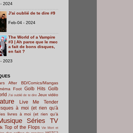
- 2024
J'ai oublié de te dire #9
Feb-04 - 2024
The World of a Vampire
#3 | Ah parce que le mec
a fait de bons disques,
en fait ?
- 2023
QUES
rs After
BD/Comics/Mangas
Golb Hits
Golb
inéma
Foot
orld
Jeux vidéo
J'ai oublié de te dire
rature
Live Me Tender
sques à moi (et rien qu'à
es livres à moi (et rien qu'à
Musique
Séries TV
Top of the Flops
lk
Vie Mort et
WGTC?
ion d'un coiffeur de province