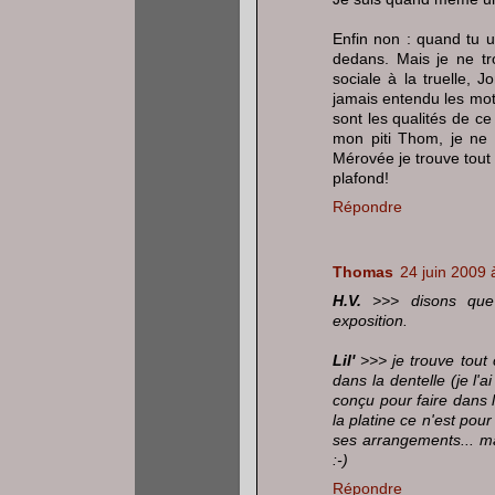
Enfin non : quand tu u
dedans. Mais je ne tro
sociale à la truelle, 
jamais entendu les mots
sont les qualités de c
mon piti Thom, je ne
Mérovée je trouve tout
plafond!
Répondre
Thomas
24 juin 2009 
H.V.
>>> disons que 
exposition.
Lil'
>>> je trouve tout 
dans la dentelle (je l'a
conçu pour faire dans 
la platine ce n'est pou
ses arrangements... ma
:-)
Répondre