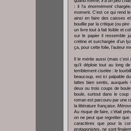
quand même, il a un peu charg
: il l'a
énormément
chargée
moment. C'est ce qui rend le 
ainsi en faire des caisses e
bouillie par la critique (ou pir
un livre tout à fait lisible et
sur le papier il ressemble 
crétine et surchargée d'un l
ça, pour cette folie, l'auteur m
Il le mérite aussi (mais c'est
qu'il déploie tout au long 
terriblement ciselée : le tour
beaucoup, est ici palpable d
lattes bien sentis, auxquels
deux ou trois coups de boule
boule, surtout dans le coup d
roman est parcouru par une r
la littérature française.
Mérov
Au risque de faire, c'était pr
on ne peut que regretter que
caractères que pour la con
protagonistes, ne sont finale