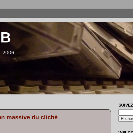
LB
 '2006
SUIVEZ
on massive du cliché
WELC