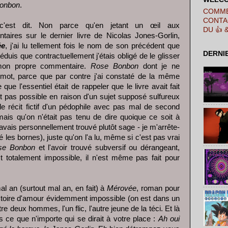
onbon
.
COMME
CONTA
 c'est dit. Non parce qu'en jetant un œil aux
DU 👍 
aires sur le dernier livre de Nicolas Jones-Gorlin,
ée
, j'ai lu tellement fois le nom de son précédent que
DERNI
déduis que contractuellement j'étais obligé de le glisser
on propre commentaire.
Rose Bonbon
dont je ne
 mot, parce que par contre j'ai constaté de la même
que l'essentiel était de rappeler que le livre avait fait
ut pas possible en raison d'un sujet supposé sulfureux
t le récit fictif d'un pédophile avec pas mal de second
mais qu'on n'était pas tenu de dire quoique ce soit à
avais personnellement trouvé plutôt sage - je m'arrête-
é les bornes), juste qu'on l'a lu, même si c'est pas vrai
se Bonbon
et l'avoir trouvé subversif ou dérangeant,
t totalement impossible, il n'est même pas fait pour
 an (surtout mal an, en fait) à
Mérovée
, roman pour
istoire d'amour évidemment impossible (on est dans un
re deux hommes, l'un flic, l'autre jeune de la téci. Et là
 ce que n'importe qui se dirait à votre place :
Ah oui