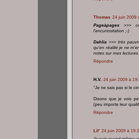
Thomas
24 juin 2009 
Pageàpages
>>> ce
l'encuriositation ;-)
Dahlia
>>> très pauvre
qu'en réalité je ne m'
notes sur mes lectures
Répondre
H.V.
24 juin 2009 à 19
"Je ne sais pas si le ci
Disons que je vois peu
(peu importe leur qualit
Répondre
Lil'
24 juin 2009 à 19:
Je suis quand même un 