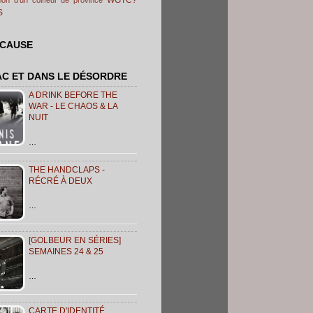
S
 CAUSE
AC ET DANS LE DÉSORDRE
A DRINK BEFORE THE
WAR - LE CHAOS & LA
NUIT
…
THE HANDCLAPS -
RÉCRÉ À DEUX
…
[GOLBEUR EN SÉRIES]
SEMAINES 24 & 25
…
CARTE D'IDENTITÉ