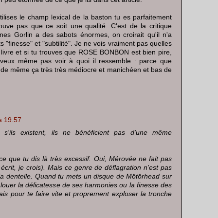
tilises le champ lexical de la baston tu es parfaitement
uve pas que ce soit une qualité. C'est de la critique
Jones Gorlin a des sabots énormes, on croirait qu'il n'a
 "finesse" et "subtilité". Je ne vois vraiment pas quelles
e livre et si tu trouves que ROSE BONBON est bien pire,
 veux même pas voir à quoi il ressemble : parce que
 de même ça très très médiocre et manichéen et bas de
à 19:57
s'ils existent, ils ne bénéficient pas d'une même
ce que tu dis là très excessif. Oui, Mérovée ne fait pas
i écrit, je crois). Mais ce genre de déflagration n'est pas
la dentelle. Quand tu mets un disque de Mötörhead sur
r louer la délicatesse de ses harmonies ou la finesse des
is pour te faire vite et proprement exploser la tronche