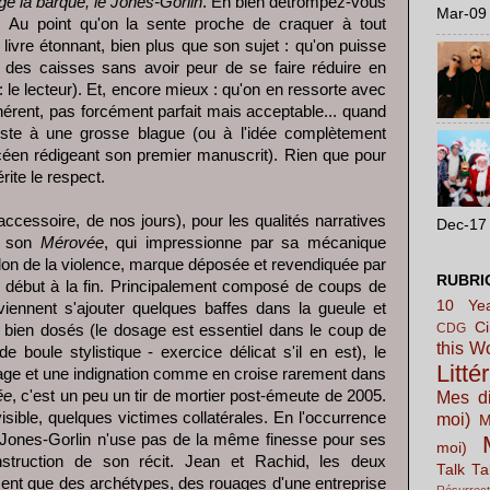
é la barque, le Jones-Gorlin
. Eh bien détrompez-vous
Mar-09 
. Au point qu'on la sente proche de craquer à tout
livre étonnant, bien plus que son sujet : qu'on puisse
t des caisses sans avoir peur de se faire réduire en
e : le lecteur). Et, encore mieux : qu'on en ressorte avec
 cohérent, pas forcément parfait mais acceptable... quand
juste à une grosse blague (ou à l'idée complètement
ycéen rédigeant son premier manuscrit). Rien que pour
érite le respect.
 accessoire, de nos jours), pour les qualités narratives
Dec-17 
de son
Mérovée
, qui impressionne par sa mécanique
billon de la violence, marque déposée et revendiquée par
RUBRI
u début à la fin. Principalement composé de coups de
10 Yea
 viennent s'ajouter quelques baffes dans la gueule et
C
CDG
 bien dosés (le dosage est essentiel dans le coup de
this W
e boule stylistique - exercice délicat s'il en est), le
Litté
age et une indignation comme en croise rarement dans
ée
, c'est un peu un tir de mortier post-émeute de 2005.
Mes di
évisible, quelques victimes collatérales. En l'occurrence
moi)
M
 Jones-Gorlin n'use pas de la même finesse pour ses
moi)
struction de son récit. Jean et Rachid, les deux
Talk Ta
ment que des archétypes, des rouages d'une entreprise
Résurrect