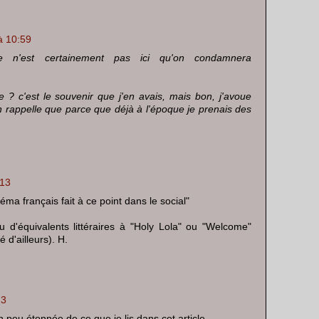
à 10:59
 n'est certainement pas ici qu'on condamnera
 ? c'est le souvenir que j'en avais, mais bon, j'avoue
en rappelle que parce que déjà à l'époque je prenais des
.
:13
néma français fait à ce point dans le social"
 d'équivalents littéraires à "Holy Lola" ou "Welcome"
é d'ailleurs). H.
23
peu étonnée de ce que je lis dans cet article.