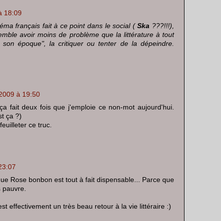
à 18:09
éma français fait à ce point dans le social (
Ska
???!!!),
semble avoir moins de problème que la littérature à tout
 son époque", la critiquer ou tenter de la dépeindre.
 2009 à 19:50
 ça fait deux fois que j'emploie ce non-mot aujourd'hui.
st ça ?)
euilleter ce truc.
23:07
 que Rose bonbon est tout à fait dispensable... Parce que
ès pauvre.
t effectivement un très beau retour à la vie littéraire :)