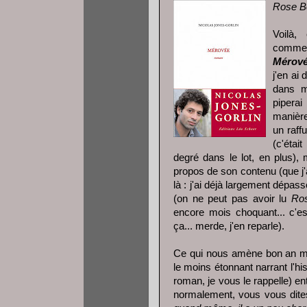
Rose B
Voilà,
comment
Mérov
j'en ai 
dans m
piperai
manière 
un raff
(c'étai
degré dans le lot, en plus), 
propos de son contenu (que j'
là : j'ai déjà largement dépass
(on ne peut pas avoir lu
Ro
encore mois choquant... c'es
ça... merde, j'en reparle).
Ce qui nous amène bon an mal
le moins étonnant narrant l'h
roman, je vous le rappelle) ent
normalement, vous vous dites