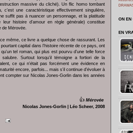
estruction massive du cliché). Un flic homo tombant
DRAWA
c'est une caractéristique effectivement singulière,
ne suffit pas à nuancer un personnage, et la platitude
ON EN
eur histoire d'amour en règle générale) constitue
le de Mérovée.
EN VR
ce même, ce livre a quelque chose de rassurant. Les
urtant capital dans l'histoire récente de ce pays, ont
 qu'un tel roman, qui plus est pourvu d'une telle force
salubre. Surtout lorsqu'il témoigne a fortiori de la
alent, ce qui n'était pas forcément une évidence en
urité encore, parfois... mais s'il continue d'évoluer à
ent compter sur Nicolas Jones-Gorlin dans les années
👍
Mérovée
Nicolas Jones-Gorlin | Léo Scheer, 2008