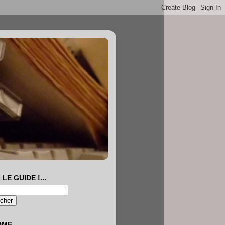
 LE GUIDE !...
OME