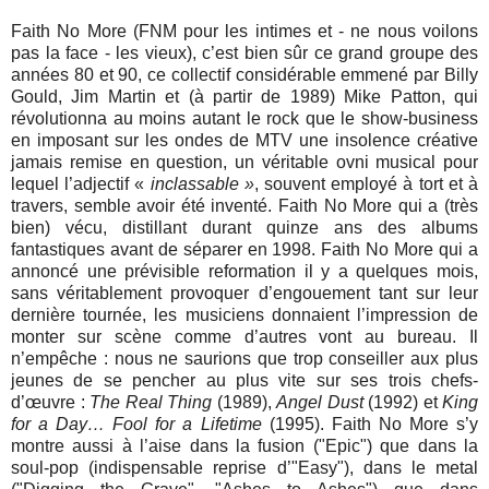
Faith No More (FNM pour les intimes et - ne nous voilons
pas la face - les vieux), c’est bien sûr ce grand groupe des
années 80 et 90, ce collectif considérable emmené par Billy
Gould, Jim Martin et (à partir de 1989) Mike Patton, qui
révolutionna au moins autant le rock que le show-business
en imposant sur les ondes de MTV une insolence créative
jamais remise en question, un véritable ovni musical pour
lequel l’adjectif «
inclassable »
, souvent employé à tort et à
travers, semble avoir été inventé. Faith No More qui a (très
bien) vécu, distillant durant quinze ans des albums
fantastiques avant de séparer en 1998. Faith No More qui a
annoncé une prévisible reformation il y a quelques mois,
sans véritablement provoquer d’engouement tant sur leur
dernière tournée, les musiciens donnaient l’impression de
monter sur scène comme d’autres vont au bureau. Il
n’empêche : nous ne saurions que trop conseiller aux plus
jeunes de se pencher au plus vite sur ses trois chefs-
d’œuvre :
The Real Thing
(1989),
Angel Dust
(1992) et
King
for a Day… Fool for a Lifetime
(1995). Faith No More s’y
montre aussi à l’aise dans la fusion ("Epic") que dans la
soul-pop (indispensable reprise d’"Easy"), dans le metal