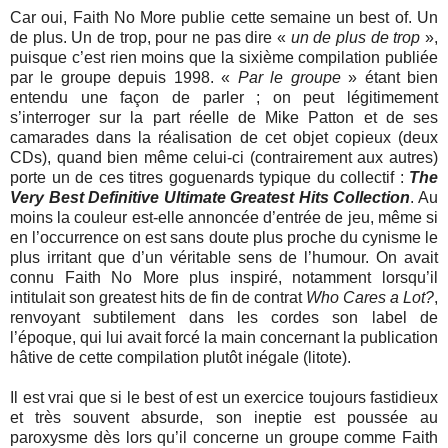
Car oui, Faith No More publie cette semaine un best of. Un
de plus. Un de trop, pour ne pas dire «
un de plus de trop
»,
puisque c’est rien moins que la sixième compilation publiée
par le groupe depuis 1998. «
Par le groupe
» étant bien
entendu une façon de parler ; on peut légitimement
s’interroger sur la part réelle de Mike Patton et de ses
camarades dans la réalisation de cet objet copieux (deux
CDs), quand bien même celui-ci (contrairement aux autres)
porte un de ces titres goguenards typique du collectif :
The
Very Best Definitive Ultimate Greatest Hits Collection
. Au
moins la couleur est-elle annoncée d’entrée de jeu, même si
en l’occurrence on est sans doute plus proche du cynisme le
plus irritant que d’un véritable sens de l’humour. On avait
connu Faith No More plus inspiré, notamment lorsqu’il
intitulait son greatest hits de fin de contrat
Who Cares a Lot?
,
renvoyant subtilement dans les cordes son label de
l’époque, qui lui avait forcé la main concernant la publication
hâtive de cette compilation plutôt inégale (litote).
Il est vrai que si le best of est un exercice toujours fastidieux
et très souvent absurde, son ineptie est poussée au
paroxysme dès lors qu’il concerne un groupe comme Faith