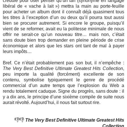
crédule pour oser penser qu’un fan (synonyme en langage
libéral de « vache à lait ») mettra la main au porte-feuille
pour acheter un album dont il connaît déjà quasiment tous
les titres à l’exception d’un ou deux qu’il pourra tout aussi
bien se procurer autrement. Si encore le groupe, puisqu’il
vient de se reformer, avait eu la politesse minimale de nous
offrir ne serait-ce qu’un nouveau titre… mais non, c’était
sans doute bien trop demander en pleine période de crise
économique et alors que les stars ont tant de mal à payer
leurs impôts…
Bref. Ce n’était probablement pas son but, il n’empêche :
The Very Best Definitive Ultimate Greatest Hits Collection
,
peu importe la qualité (forcément) excellente de son
contenu, symbolise typiquement le genre de procédé
commercial d’un autre temps que l’explosion du Web a
rendu totalement caduque. Signe du progrès, sans doute : il
y a dix ans, le principe d’une sixième compile de suite nous
aurait révolté. Aujourd’hui, il nous fait surtout rire.
👎👎
The Very Best Definitive Ultimate Greatest Hits
Collection