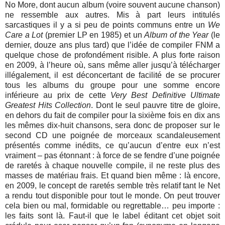
No More, dont aucun album (voire souvent aucune chanson)
ne ressemble aux autres. Mis à part leurs intitulés
sarcastiques il y a si peu de points communs entre un
We
Care a Lot
(premier LP en 1985) et un
Album of the Year
(le
dernier, douze ans plus tard) que l’idée de compiler FNM a
quelque chose de profondément risible. A plus forte raison
en 2009, à l’heure où, sans même aller jusqu’à télécharger
illégalement, il est déconcertant de facilité de se procurer
tous les albums du groupe pour une somme encore
inférieure au prix de cette
Very Best Definitive Ultimate
Greatest Hits Collection
. Dont le seul pauvre titre de gloire,
en dehors du fait de compiler pour la sixième fois en dix ans
les mêmes dix-huit chansons, sera donc de proposer sur le
second CD une poignée de morceaux scandaleusement
présentés comme inédits, ce qu’aucun d’entre eux n’est
vraiment – pas étonnant : à force de se fendre d’une poignée
de raretés à chaque nouvelle compile, il ne reste plus des
masses de matériau frais. Et quand bien même : là encore,
en 2009, le concept de raretés semble très relatif tant le Net
a rendu tout disponible pour tout le monde. On peut trouver
cela bien ou mal, formidable ou regrettable… peu importe :
les faits sont là. Faut-il que le label éditant cet objet soit