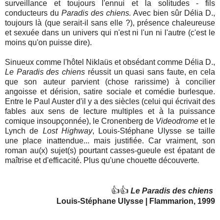
surveillance et toujours l'ennui et la solitudes - fils
conducteurs du
Paradis des chiens.
Avec bien sûr Délia D.,
toujours là (que serait-il sans elle ?), présence chaleureuse
et sexuée dans un univers qui n'est ni l'un ni l'autre (c'est le
moins qu'on puisse dire).
Sinueux comme l'hôtel Niklaüs et obsédant comme Délia D.,
Le Paradis des chiens
réussit un quasi sans faute, en cela
que son auteur parvient (chose rarissime) à concilier
angoisse et dérision, satire sociale et comédie burlesque.
Entre le Paul Auster d'il y a des siècles (celui qui écrivait des
fables aux sens de lecture multiples et à la puissance
comique insoupçonnée), le Cronenberg de
Videodrome
et le
Lynch de
Lost Highway
, Louis-Stéphane Ulysse se taille
une place inattendue... mais justifiée. Car vraiment, son
roman au(x) sujet(s) pourtant casses-gueule est épatant de
maîtrise et d'efficacité. Plus qu'une chouette découverte
.
👍👍
Le Paradis des chiens
Louis-Stéphane Ulysse | Flammarion, 1999