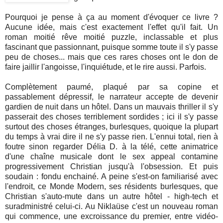
Pourquoi je pense à ça au moment d'évoquer ce livre ?
Aucune idée, mais c'est exactement l'effet qu'il fait. Un
roman moitié rêve moitié puzzle, inclassable et plus
fascinant que passionnant, puisque somme toute il s'y passe
peu de choses... mais que ces rares choses ont le don de
faire jaillir l'angoisse, l'inquiétude, et le rire aussi. Parfois.
Complètement paumé, plaqué par sa copine et
passablement dépressif, le narrateur accepte de devenir
gardien de nuit dans un hôtel. Dans un mauvais thriller il s'y
passerait des choses terriblement sordides ; ici il s'y passe
surtout des choses étranges, burlesques, quoique la plupart
du temps à vrai dire il ne s'y passe rien. L'ennui total, rien à
foutre sinon regarder Délia D. à la télé, cette animatrice
d'une chaîne musicale dont le sex appeal contamine
progressivement Christian jusqu'à l'obsession. Et puis
soudain : fondu enchainé. A peine s'est-on familiarisé avec
l'endroit, ce Monde Modern, ses résidents burlesques, que
Christian s'auto-mute dans un autre hôtel - high-tech et
suradministré celui-ci. Au Niklaüse c'est un nouveau roman
qui commence, une excroissance du premier, entre vidéo-