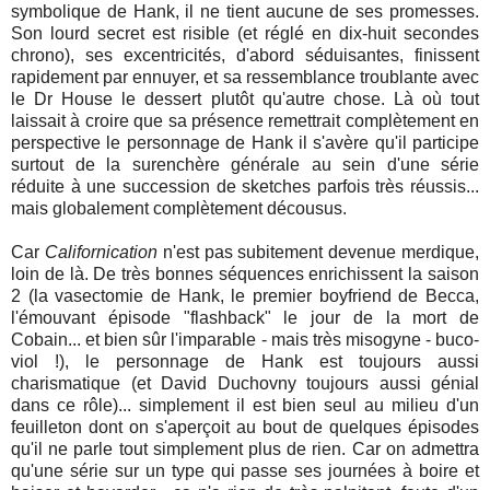
symbolique de Hank, il ne tient aucune de ses promesses.
Son lourd secret est risible (et réglé en dix-huit secondes
chrono), ses excentricités, d'abord séduisantes, finissent
rapidement par ennuyer, et sa ressemblance troublante avec
le Dr House le dessert plutôt qu'autre chose. Là où tout
laissait à croire que sa présence remettrait complètement en
perspective le personnage de Hank il s'avère qu'il participe
surtout de la surenchère générale au sein d'une série
réduite à une succession de sketches parfois très réussis...
mais globalement complètement décousus.
Car
Californication
n'est pas subitement devenue merdique,
loin de là. De très bonnes séquences enrichissent la saison
2 (la vasectomie de Hank, le premier boyfriend de Becca,
l'émouvant épisode "flashback" le jour de la mort de
Cobain... et bien sûr l'imparable - mais très misogyne - buco-
viol !), le personnage de Hank est toujours aussi
charismatique (et David Duchovny toujours aussi génial
dans ce rôle)... simplement il est bien seul au milieu d'un
feuilleton dont on s'aperçoit au bout de quelques épisodes
qu'il ne parle tout simplement plus de rien. Car on admettra
qu'une série sur un type qui passe ses journées à boire et