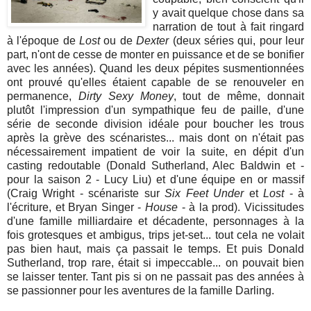
y avait quelque chose dans sa
narration de tout à fait ringard
à l'époque de
Lost
ou de
Dexter
(deux séries qui, pour leur
part, n'ont de cesse de monter en puissance et de se bonifier
avec les années). Quand les deux pépites susmentionnées
ont prouvé qu'elles étaient capable de se renouveler en
permanence,
Dirty Sexy Money
, tout de même, donnait
plutôt l'impression d'un sympathique feu de paille, d'une
série de seconde division idéale pour boucher les trous
après la grève des scénaristes... mais dont on n'était pas
nécessairement impatient de voir la suite, en dépit d'un
casting redoutable (Donald Sutherland, Alec Baldwin et -
pour la saison 2 - Lucy Liu) et d'une équipe en or massif
(Craig Wright - scénariste sur
Six Feet Under
et
Lost
- à
l'écriture, et Bryan Singer -
House
- à la prod). Vicissitudes
d'une famille milliardaire et décadente, personnages à la
fois grotesques et ambigus, trips jet-set... tout cela ne volait
pas bien haut, mais ça passait le temps. Et puis Donald
Sutherland, trop rare, était si impeccable... on pouvait bien
se laisser tenter. Tant pis si on ne passait pas des années à
se passionner pour les aventures de la famille Darling.