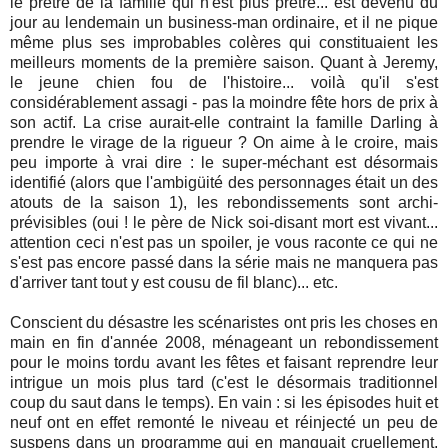
le prêtre de la famille qui n'est plus prêtre... est devenu du
jour au lendemain un business-man ordinaire, et il ne pique
même plus ses improbables colères qui constituaient les
meilleurs moments de la première saison. Quant à Jeremy,
le jeune chien fou de l'histoire... voilà qu'il s'est
considérablement assagi - pas la moindre fête hors de prix à
son actif. La crise aurait-elle contraint la famille Darling à
prendre le virage de la rigueur ? On aime à le croire, mais
peu importe à vrai dire : le super-méchant est désormais
identifié (alors que l'ambigüité des personnages était un des
atouts de la saison 1), les rebondissements sont archi-
prévisibles (oui ! le père de Nick soi-disant mort est vivant...
attention ceci n'est pas un spoiler, je vous raconte ce qui ne
s'est pas encore passé dans la série mais ne manquera pas
d'arriver tant tout y est cousu de fil blanc)... etc.
Conscient du désastre les scénaristes ont pris les choses en
main en fin d'année 2008, ménageant un rebondissement
pour le moins tordu avant les fêtes et faisant reprendre leur
intrigue un mois plus tard (c'est le désormais traditionnel
coup du saut dans le temps). En vain : si les épisodes huit et
neuf ont en effet remonté le niveau et réinjecté un peu de
suspens dans un programme qui en manquait cruellement,