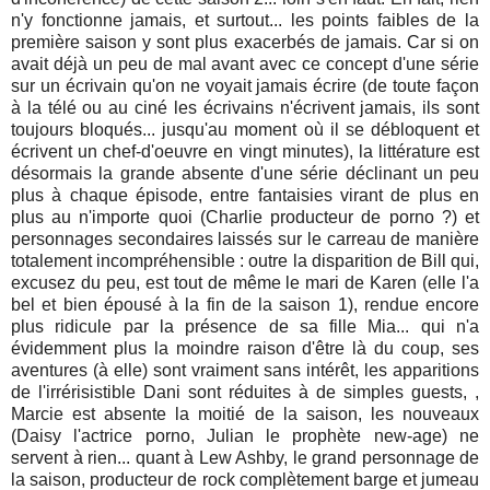
n'y fonctionne jamais, et surtout... les points faibles de la
première saison y sont plus exacerbés de jamais. Car si on
avait déjà un peu de mal avant avec ce concept d'une série
sur un écrivain qu'on ne voyait jamais écrire (de toute façon
à la télé ou au ciné les écrivains n'écrivent jamais, ils sont
toujours bloqués... jusqu'au moment où il se débloquent et
écrivent un chef-d'oeuvre en vingt minutes), la littérature est
désormais la grande absente d'une série déclinant un peu
plus à chaque épisode, entre fantaisies virant de plus en
plus au n'importe quoi (Charlie producteur de porno ?) et
personnages secondaires laissés sur le carreau de manière
totalement incompréhensible : outre la disparition de Bill qui,
excusez du peu, est tout de même le mari de Karen (elle l'a
bel et bien épousé à la fin de la saison 1), rendue encore
plus ridicule par la présence de sa fille Mia... qui n'a
évidemment plus la moindre raison d'être là du coup, ses
aventures (à elle) sont vraiment sans intérêt, les apparitions
de l'irrérisistible Dani sont réduites à de simples guests, ,
Marcie est absente la moitié de la saison, les nouveaux
(Daisy l'actrice porno, Julian le prophète new-age) ne
servent à rien... quant à Lew Ashby, le grand personnage de
la saison, producteur de rock complètement barge et jumeau