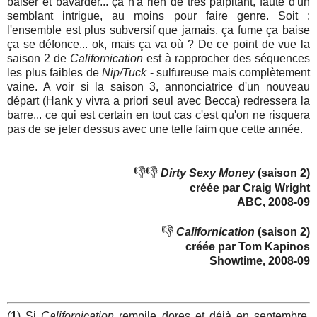
baiser et bavarder... ça n'a rien de très palpitant, faute d'un
semblant intrigue, au moins pour faire genre. Soit :
l'ensemble est plus subversif que jamais, ça fume ça baise
ça se défonce... ok, mais ça va où ? De ce point de vue la
saison 2 de
Californication
est à rapprocher des séquences
les plus faibles de
Nip/Tuck
- sulfureuse mais complètement
vaine. A voir si la saison 3, annonciatrice d'un nouveau
départ (Hank y vivra a priori seul avec Becca) redressera la
barre... ce qui est certain en tout cas c'est qu'on ne risquera
pas de se jeter dessus avec une telle faim que cette année.
👎👎
Dirty Sexy Money
(saison 2)
créée par Craig Wright
ABC, 2008-09
👎
Californication
(saison 2)
créée par Tom Kapinos
Showtime, 2008-09
(
1
) Si
Californication
rempile dores et déjà en septembre,