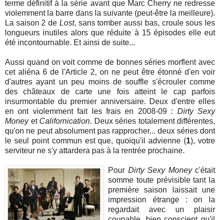
terme définitif à la série avant que Marc Cherry ne redresse
violemment la barre dans la suivante (peut-être la meilleure).
La saison 2 de
Lost
, sans tomber aussi bas, croule sous les
longueurs inutiles alors que réduite à 15 épisodes elle eut
été incontournable. Et ainsi de suite...
Aussi quand on voit comme de bonnes séries morflent avec
cet aliéna 6 de l'Article 2, on ne peut être étonné d'en voir
d'autres ayant un peu moins de souffle s'écrouler comme
des châteaux de carte une fois atteint le cap parfois
insurmontable du premier anniversaire. Deux d'entre elles
en ont violemment fait les frais en 2008-09 :
Dirty Sexy
Money
et
Californication
. Deux séries totalement différentes,
qu'on ne peut absolument pas rapprocher... deux séries dont
le seul point commun est que, quoiqu'il advienne (
1
), votre
serviteur ne s'y attardera pas à la rentrée prochaine.
Pour
Dirty Sexy Money
c'était
somme toute prévisible tant la
première saison laissait une
impression étrange : on la
regardait avec un plaisir
coupable, bien conscient qu'il