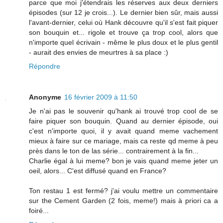
parce que moi j'étendrais les réserves aux deux derniers
épisodes (sur 12 je crois...). Le dernier bien sûr, mais aussi
l'avant-dernier, celui où Hank découvre qu'il s'est fait piquer
son bouquin et... rigole et trouve ça trop cool, alors que
n'importe quel écrivain - même le plus doux et le plus gentil
- aurait des envies de meurtres à sa place :)
Répondre
Anonyme
16 février 2009 à 11:50
Je n'ai pas le souvenir qu'hank ai trouvé trop cool de se
faire piquer son bouquin. Quand au dernier épisode, oui
c'est n'importe quoi, il y avait quand meme vachement
mieux à faire sur ce mariage, mais ca reste qd meme à peu
près dans le ton de las série... contrairement à la fin...
Charlie égal à lui meme? bon je vais quand meme jeter un
oeil, alors... C'est diffusé quand en France?
Ton restau 1 est fermé? j'ai voulu mettre un commentaire
sur the Cement Garden (2 fois, meme!) mais à priori ca a
foiré...