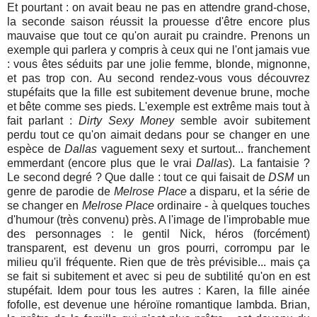
Et pourtant : on avait beau ne pas en attendre grand-chose,
la seconde saison réussit la prouesse d'être encore plus
mauvaise que tout ce qu'on aurait pu craindre. Prenons un
exemple qui parlera y compris à ceux qui ne l'ont jamais vue
: vous êtes séduits par une jolie femme, blonde, mignonne,
et pas trop con. Au second rendez-vous vous découvrez
stupéfaits que la fille est subitement devenue brune, moche
et bête comme ses pieds. L'exemple est extrême mais tout à
fait parlant :
Dirty Sexy Money
semble avoir subitement
perdu tout ce qu'on aimait dedans pour se changer en une
espèce de
Dallas
vaguement sexy et surtout... franchement
emmerdant (encore plus que le vrai
Dallas
). La fantaisie ?
Le second degré ? Que dalle : tout ce qui faisait de
DSM
un
genre de parodie de
Melrose Place
a disparu, et la série de
se changer en
Melrose Place
ordinaire - à quelques touches
d'humour (très convenu) près. A l'image de l'improbable mue
des personnages : le gentil Nick, héros (forcément)
transparent, est devenu un gros pourri, corrompu par le
milieu qu'il fréquente. Rien que de très prévisible... mais ça
se fait si subitement et avec si peu de subtilité qu'on en est
stupéfait. Idem pour tous les autres : Karen, la fille ainée
fofolle, est devenue une héroïne romantique lambda. Brian,