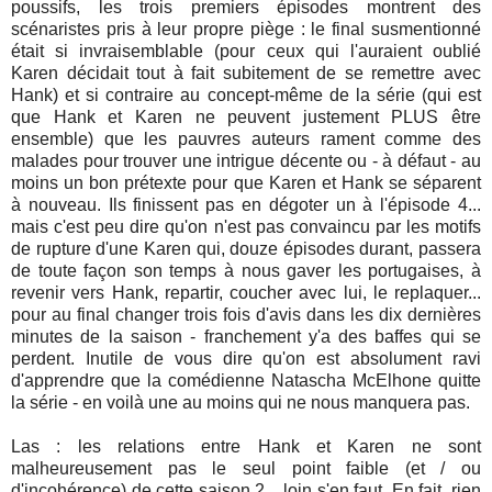
poussifs, les trois premiers épisodes montrent des
scénaristes pris à leur propre piège : le final susmentionné
était si invraisemblable (pour ceux qui l'auraient oublié
Karen décidait tout à fait subitement de se remettre avec
Hank) et si contraire au concept-même de la série (qui est
que Hank et Karen ne peuvent justement PLUS être
ensemble) que les pauvres auteurs rament comme des
malades pour trouver une intrigue décente ou - à défaut - au
moins un bon prétexte pour que Karen et Hank se séparent
à nouveau. Ils finissent pas en dégoter un à l'épisode 4...
mais c'est peu dire qu'on n'est pas convaincu par les motifs
de rupture d'une Karen qui, douze épisodes durant, passera
de toute façon son temps à nous gaver les portugaises, à
revenir vers Hank, repartir, coucher avec lui, le replaquer...
pour au final changer trois fois d'avis dans les dix dernières
minutes de la saison - franchement y'a des baffes qui se
perdent. Inutile de vous dire qu'on est absolument ravi
d'apprendre que la comédienne Natascha McElhone quitte
la série - en voilà une au moins qui ne nous manquera pas.
Las : les relations entre Hank et Karen ne sont
malheureusement pas le seul point faible (et / ou
d'incohérence) de cette saison 2... loin s'en faut. En fait, rien