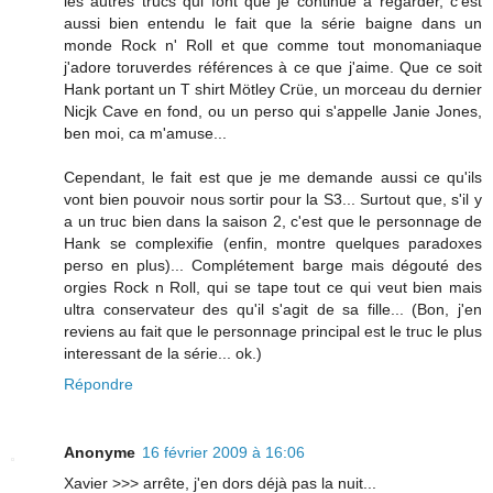
les autres trucs qui font que je continue à regarder, c'est
aussi bien entendu le fait que la série baigne dans un
monde Rock n' Roll et que comme tout monomaniaque
j'adore toruverdes références à ce que j'aime. Que ce soit
Hank portant un T shirt Mötley Crüe, un morceau du dernier
Nicjk Cave en fond, ou un perso qui s'appelle Janie Jones,
ben moi, ca m'amuse...
Cependant, le fait est que je me demande aussi ce qu'ils
vont bien pouvoir nous sortir pour la S3... Surtout que, s'il y
a un truc bien dans la saison 2, c'est que le personnage de
Hank se complexifie (enfin, montre quelques paradoxes
perso en plus)... Complétement barge mais dégouté des
orgies Rock n Roll, qui se tape tout ce qui veut bien mais
ultra conservateur des qu'il s'agit de sa fille... (Bon, j'en
reviens au fait que le personnage principal est le truc le plus
interessant de la série... ok.)
Répondre
Anonyme
16 février 2009 à 16:06
Xavier >>> arrête, j'en dors déjà pas la nuit...