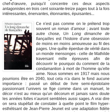
chef-d'œuvre, puisqu'il concentre ces deux aspects
antagonistes en trois cent soixante-treize pages tout à la fois
intéressantes, énervantes, étonnantes, épuisantes...
Ce n'est pas comme on le prétend trop
souvent un roman d'amour ; avant toute
autre chose,
Un Long dimanche de
fiançailles
est l'histoire d'une obsession
de moins en moins amoureuse au fil des
pages. Une quête éperdue de vérité dans
un monde mensonges - celle de Mathilde
traversant mille épreuves afin de
découvrir le pourquoi du comment de la
condamantion à mort de l'homme qu'elle
aime. Nous sommes en 1917 mais nous
pourrions être en 2040, tout cela n'a dans le fond aucune
importance : passé un début de livre semi-épistolaire
passionnant l'univers se fige comme dans un manuel, le
décor n'est au mieux qu'un décorum et jamais sans doute
les années folles n'auront semblées aussi sages. A vrai dire
on sera stupéfait de constater à quelle point le film hyper-
esthétisant de Jean-Pierre Jeunet est une adaptation fidèle