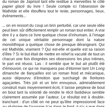
du roman de Japrisot tant elle restitue à merveilles le côté
papier glacé
du livre ! Seule compte ici l'obsession de
Mathilde et elle étouffera tout le reste, personnages, lieux,
évènements...
... on en ressort du coup un brin perturbé, car une seule idée
peut bien sûr difficilement remplir un roman tout entier. A vrai
dire il y a dans ce livre quelque chose d'inhumain, à l'image
de cet unique véritable personnage dont la nature
monolithique a quelque chose de presque dérangeant. Qui
est Mathilde, vraiment ? Qui est-elle et quelle est sa raison
d'être ? Si le but était de mettre en relief la vacuité de tout un
chacun une fois éloignées ses obsessions les plus intimes,
le pari est réussi. Las : il semble que le but ait plutôt été
d'émouvoir, ce qui ne manquera pas d'étonner tant
Un Long
dimanche de fiançailles
est un roman froid et mécanique,
aussi dépourvu d'émotion que surchargé de fioritures
agaçantes. Très joli et un brin ennuyeux, admirablement
construit mais moyennement écrit, il laisse perplexe de bout
en bout tant la volonté de rendre le récit fastidieux semble
clairement assumée par l'auteur. Le résultat est à double-
tranchant : d'un côté on ne peut qu'être impressionné face
au réalisme de l'ouvrage (car dans le fond, il n'y a que dans