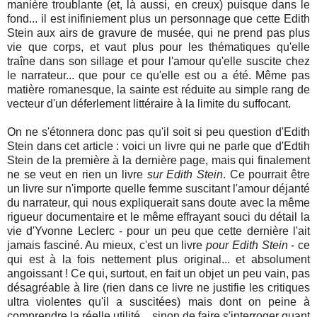
manière troublante (et, là aussi, en creux) puisque dans le
fond... il est inifiniement plus un personnage que cette Edith
Stein aux airs de gravure de musée, qui ne prend pas plus
vie que corps, et vaut plus pour les thématiques qu'elle
traîne dans son sillage et pour l'amour qu'elle suscite chez
le narrateur... que pour ce qu'elle est ou a été. Même pas
matière romanesque, la sainte est réduite au simple rang de
vecteur d'un déferlement littéraire à la limite du suffocant.
On ne s'étonnera donc pas qu'il soit si peu question d'Edith
Stein dans cet article : voici un livre qui ne parle que d'Edtih
Stein de la première à la dernière page, mais qui finalement
ne se veut en rien un livre
sur Edith Stein
. Ce pourrait être
un livre sur n'importe quelle femme suscitant l'amour déjanté
du narrateur, qui nous expliquerait sans doute avec la même
rigueur documentaire et le même effrayant souci du détail la
vie d'Yvonne Leclerc - pour un peu que cette dernière l'ait
jamais fasciné. Au mieux, c'est un livre
pour Edith Stein
- ce
qui est à la fois nettement plus original... et absolument
angoissant ! Ce qui, surtout, en fait un objet un peu vain, pas
désagréable à lire (rien dans ce livre ne justifie les critiques
ultra violentes qu'il a suscitées) mais dont on peine à
comprendre la réelle utilité... sinon de faire s'interroger quant