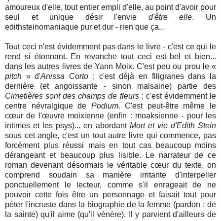
amoureux d'elle, tout entier empli d'elle, au point d'avoir pour
seul et unique désir l'envie
d'être elle
. Un
edithsteinomaniaque pur et dur - rien que ça...
Tout ceci n'est évidemment pas dans le livre - c'est ce qui le
rend si étonnant. En revanche tout ceci est bel et bien...
dans les autres livres de Yann Moix. C'est peu ou prou le «
pitch
» d'
Anissa Corto
; c'est déjà en filigranes dans la
dernière (et angoissante - sinon malsaine) partie des
Cimetières sont des champs de fleurs
; c'est évidemment le
centre névralgique de
Podium
. C'est peut-être même le
cœur de l'œuvre moixienne (enfin : moaksienne - pour les
intimes et les psys)... en abordant
Mort et vie d'Edith Stein
sous cet angle, c'est un tout autre livre qui commence, pas
forcément plus réussi mais en tout cas beaucoup moins
dérangeant et beaucoup plus lisible. Le narrateur de ce
roman devenant désormais le véritable cœur du texte, on
comprend soudain sa manière irritante d'interpeller
ponctuellement le lecteur, comme s'il enrageait de ne
pouvoir cette fois être un personnage et faisait tout pour
péter l'incruste dans la biographie de la femme (pardon : de
la sainte) qu'il aime (qu'il vénère). Il y parvient d'ailleurs de