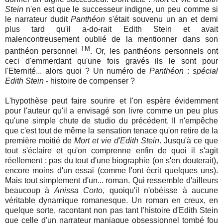
Stein
n'en est que le successeur indigne, un peu comme si
le narrateur dudit
Panthéon
s'était souvenu un an et demi
plus tard qu'il a-do-rait Edith Stein et avait
malencontreusement oublié de la mentionner dans son
TM
panthéon personnel
. Or, les panthéons personnels ont
ceci d'emmerdant qu'une fois gravés ils le sont pour
l'Eternité... alors quoi ? Un numéro de
Panthéon
:
spécial
Edith Stein
- histoire de compenser ?
L'hypothèse peut faire sourire et l'on espère évidemment
pour l'auteur qu'il a envisagé son livre comme un peu plus
qu'une simple chute de studio du précédent. Il n'empêche
que c'est tout de même la sensation tenace qu'on retire de la
première moitié de
Mort et vie d'Edith Stein
. Jusqu'à ce que
tout s'éclaire et qu'on comprenne enfin de quoi il s'agit
réellement : pas du tout d'une biographie (on s'en douterait),
encore moins d'un essai (comme l'ont écrit quelques uns).
Mais tout simplement d'un... roman. Qui ressemble d'ailleurs
beaucoup à
Anissa Corto
, quoiqu'il n'obéisse à aucune
véritable dynamique romanesque. Un roman en creux, en
quelque sorte, racontant non pas tant l'histoire d'Edith Stein
que celle d'un narrateur maniaque obsessionnel tombé fou