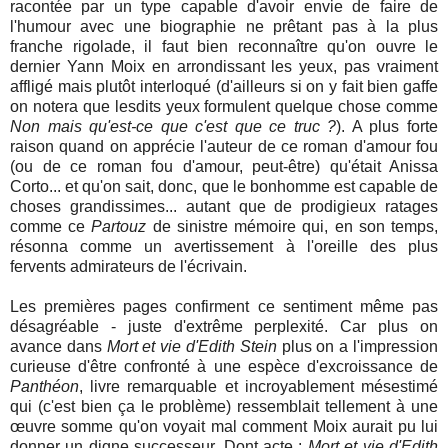
racontée par un type capable d'avoir envie de faire de
l'humour avec une biographie ne prêtant pas à la plus
franche rigolade, il faut bien reconnaître qu'on ouvre le
dernier Yann Moix en arrondissant les yeux, pas vraiment
affligé mais plutôt interloqué (d'ailleurs si on y fait bien gaffe
on notera que lesdits yeux formulent quelque chose comme
Non mais qu'est-ce que c'est que ce truc ?
). A plus forte
raison quand on apprécie l'auteur de ce roman d'amour fou
(ou de ce roman fou d'amour, peut-être) qu'était Anissa
Corto... et qu'on sait, donc, que le bonhomme est capable de
choses grandissimes... autant que de prodigieux ratages
comme ce
Partouz
de sinistre mémoire qui, en son temps,
résonna comme un avertissement à l'oreille des plus
fervents admirateurs de l'écrivain.
Les premières pages confirment ce sentiment même pas
désagréable - juste d'extrême perplexité. Car plus on
avance dans
Mort et vie d'Edith Stein
plus on a l'impression
curieuse d'être confronté à une espèce d'excroissance de
Panthéon
, livre remarquable et incroyablement mésestimé
qui (c'est bien ça le problème) ressemblait tellement à une
œuvre somme qu'on voyait mal comment Moix aurait pu lui
donner un digne successeur. Dont acte :
Mort et vie d'Edith