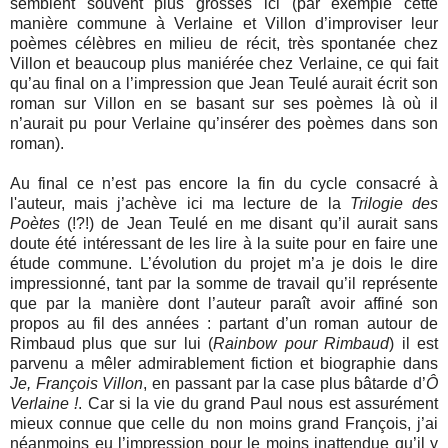
semblent souvent plus grosses ici (par exemple cette
manière commune à Verlaine et Villon d’improviser leur
poèmes célèbres en milieu de récit, très spontanée chez
Villon et beaucoup plus maniérée chez Verlaine, ce qui fait
qu’au final on a l’impression que Jean Teulé aurait écrit son
roman sur Villon en se basant sur ses poèmes là où il
n’aurait pu pour Verlaine qu’insérer des poèmes dans son
roman).
Au final ce n’est pas encore la fin du cycle consacré à
l'auteur, mais j’achève ici ma lecture de la
Trilogie des
Poètes
(!?!) de Jean Teulé en me disant qu’il aurait sans
doute été intéressant de les lire à la suite pour en faire une
étude commune. L’évolution du projet m’a je dois le dire
impressionné, tant par la somme de travail qu’il représente
que par la manière dont l’auteur paraît avoir affiné son
propos au fil des années : partant d’un roman autour de
Rimbaud plus que sur lui (
Rainbow pour Rimbaud
) il est
parvenu a mêler admirablement fiction et biographie dans
Je, François Villon
, en passant par la case plus bâtarde d’
Ô
Verlaine !
. Car si la vie du grand Paul nous est assurément
mieux connue que celle du non moins grand François, j’ai
néanmoins eu l’impression pour le moins inattendue qu’il y