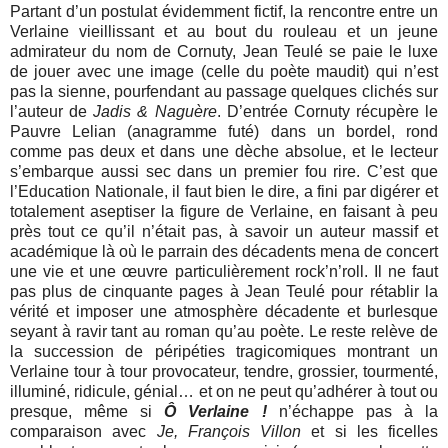
Partant d’un postulat évidemment fictif, la rencontre entre un
Verlaine vieillissant et au bout du rouleau et un jeune
admirateur du nom de Cornuty, Jean Teulé se paie le luxe
de jouer avec une image (celle du poète maudit) qui n’est
pas la sienne, pourfendant au passage quelques clichés sur
l’auteur de
Jadis & Naguère
. D’entrée Cornuty récupère le
Pauvre Lelian (anagramme futé) dans un bordel, rond
comme pas deux et dans une dèche absolue, et le lecteur
s’embarque aussi sec dans un premier fou rire. C’est que
l’Education Nationale, il faut bien le dire, a fini par digérer et
totalement aseptiser la figure de Verlaine, en faisant à peu
près tout ce qu’il n’était pas, à savoir un auteur massif et
académique là où le parrain des décadents mena de concert
une vie et une œuvre particulièrement rock’n’roll. Il ne faut
pas plus de cinquante pages à Jean Teulé pour rétablir la
vérité et imposer une atmosphère décadente et burlesque
seyant à ravir tant au roman qu’au poète. Le reste relève de
la succession de péripéties tragicomiques montrant un
Verlaine tour à tour provocateur, tendre, grossier, tourmenté,
illuminé, ridicule, génial… et on ne peut qu’adhérer à tout ou
presque, même si
Ô Verlaine !
n’échappe pas à la
comparaison avec
Je, François Villon
et si les ficelles