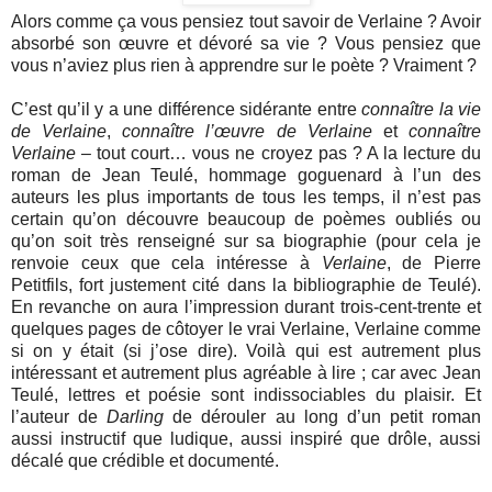
Alors comme ça vous pensiez tout savoir de Verlaine ? Avoir
absorbé son œuvre et dévoré sa vie ? Vous pensiez que
vous n’aviez plus rien à apprendre sur le poète ? Vraiment ?
C’est qu’il y a une différence sidérante entre
connaître la vie
de Verlaine
,
connaître l’œuvre de Verlaine
et
connaître
Verlaine
– tout court… vous ne croyez pas ? A la lecture du
roman de Jean Teulé, hommage goguenard à l’un des
auteurs les plus importants de tous les temps, il n’est pas
certain qu’on découvre beaucoup de poèmes oubliés ou
qu’on soit très renseigné sur sa biographie (pour cela je
renvoie ceux que cela intéresse à
Verlaine
, de Pierre
Petitfils, fort justement cité dans la bibliographie de Teulé).
En revanche on aura l’impression durant trois-cent-trente et
quelques pages de côtoyer le vrai Verlaine, Verlaine comme
si on y était (si j’ose dire). Voilà qui est autrement plus
intéressant et autrement plus agréable à lire ; car avec Jean
Teulé, lettres et poésie sont indissociables du plaisir. Et
l’auteur de
Darling
de dérouler au long d’un petit roman
aussi instructif que ludique, aussi inspiré que drôle, aussi
décalé que crédible et documenté.