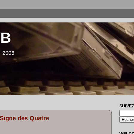
LB
 '2006
SUIVEZ
e Signe des Quatre
WELC