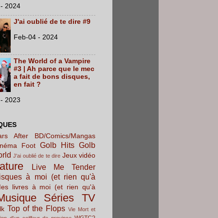
- 2024
J'ai oublié de te dire #9
Feb-04 - 2024
The World of a Vampire
#3 | Ah parce que le mec
a fait de bons disques,
en fait ?
- 2023
QUES
rs After
BD/Comics/Mangas
Golb Hits
Golb
inéma
Foot
orld
Jeux vidéo
J'ai oublié de te dire
rature
Live Me Tender
sques à moi (et rien qu'à
es livres à moi (et rien qu'à
Musique
Séries TV
Top of the Flops
lk
Vie Mort et
WGTC?
ion d'un coiffeur de province