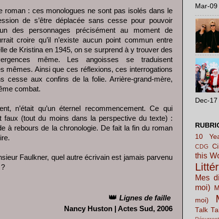
Mar-09 
e ce roman : ces monologues ne sont pas isolés dans le
ession de s’être déplacée sans cesse pour pouvoir
acun des personnages précisément au moment de
urrait croire qu’il n’existe aucun point commun entre
lle de Kristina en 1945, on se surprend à y trouver des
ergences même. Les angoisses se traduisent
s mêmes. Ainsi que ces réflexions, ces interrogations
s cesse aux confins de la folie. Arrière-grand-mère,
 même combat.
Dec-17 
ment, n’était qu’un éternel recommencement. Ce qui
nt faux (tout du moins dans la perspective du texte) :
RUBRI
de à rebours de la chronologie. De fait la fin du roman
10 Yea
ire.
C
CDG
this W
nsieur Faulkner, quel autre écrivain est jamais parvenu
Litté
 ?
Mes di
moi)
M
👑
Lignes de faille
moi)
Nancy Huston | Actes Sud, 2006
Talk Ta
Résurrect