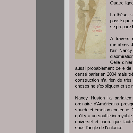
Quatre lign
La thèse, s
passé que r
se prépare l
A travers 
membres d’u
l’air, Nanc
d’admiratio
Celle d’hie
aussi probablement celle de 
censé parler en 2004 mais tr
construction n’a rien de très
choses ne s’expliquent et se 
Nancy Huston l’a parfaitemen
ordinaire d’Américains presq
sourde et émotion contenue. 
qu’il y a un souffle incroyab
universel et parce que l’aute
sous l’angle de l’enfance.