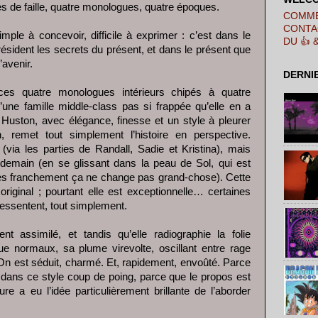
es de faille, quatre monologues, quatre époques.
COMME
CONTA
imple à concevoir, difficile à exprimer : c’est dans le
DU 👍 
ésident les secrets du présent, et dans le présent que
’avenir.
DERNI
ces quatre monologues intérieurs chipés à quatre
ne famille middle-class pas si frappée qu’elle en a
y Huston, avec élégance, finesse et un style à pleurer
n, remet tout simplement l’histoire en perspective.
r (via les parties de Randall, Sadie et Kristina), mais
demain (en se glissant dans la peau de Sol, qui est
ès franchement ça ne change pas grand-chose). Cette
 original ; pourtant elle est exceptionnelle… certaines
ressentent, tout simplement.
t assimilé, et tandis qu’elle radiographie la folie
ue normaux, sa plume virevolte, oscillant entre rage
On est séduit, charmé. Et, rapidement, envoûté. Parce
le dans ce style coup de poing, parce que le propos est
ure a eu l’idée particulièrement brillante de l’aborder