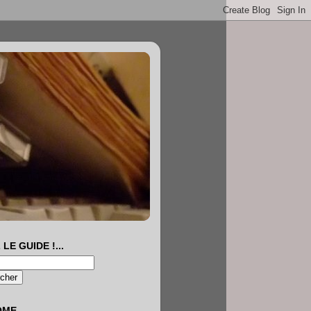
 LE GUIDE !...
OME