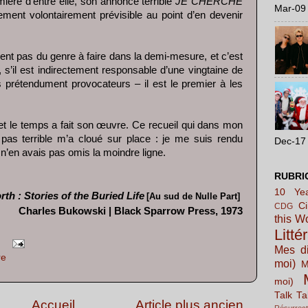
ière d’entre elle, son annonce terrible
JE CHERCHE
Mar-09 
ment volontairement prévisible au point d’en devenir
nt pas du genre à faire dans la demi-mesure, et c’est
, s’il est indirectement responsable d’une vingtaine de
 prétendument provocateurs – il est le premier à les
et le temps a fait son œuvre. Ce recueil qui dans mon
 pas terrible m’a cloué sur place : je me suis rendu
Dec-17 
 n’en avais pas omis la moindre ligne.
RUBRI
10 Yea
th : Stories of the Buried Life
[Au sud de Nulle Part]
C
CDG
Charles Bukowski | Black Sparrow Press, 1973
this W
Litté
Mes di
re
moi)
M
moi)
Talk Ta
Accueil
Article plus ancien
Résurrect