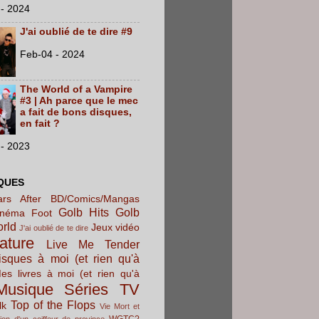
- 2024
J'ai oublié de te dire #9
Feb-04 - 2024
The World of a Vampire
#3 | Ah parce que le mec
a fait de bons disques,
en fait ?
- 2023
QUES
rs After
BD/Comics/Mangas
Golb Hits
Golb
inéma
Foot
orld
Jeux vidéo
J'ai oublié de te dire
rature
Live Me Tender
sques à moi (et rien qu'à
es livres à moi (et rien qu'à
Musique
Séries TV
Top of the Flops
lk
Vie Mort et
WGTC?
ion d'un coiffeur de province