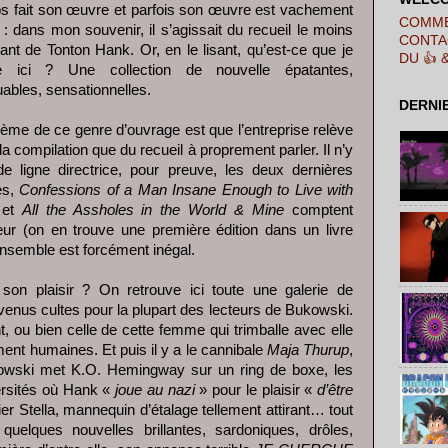
s fait son œuvre et parfois son œuvre est vachement
COMME
 : dans mon souvenir, il s’agissait du recueil le moins
CONTA
sant de Tonton Hank. Or, en le lisant, qu’est-ce que je
DU 👍 
ve ici ? Une collection de nouvelle épatantes,
ables, sensationnelles.
DERNI
lème de ce genre d’ouvrage est que l’entreprise relève
la compilation que du recueil à proprement parler. Il n’y
e ligne directrice, pour preuve, les deux dernières
es,
Confessions of a Man Insane Enough to Live with
et
All the Assholes in the World & Mine
comptent
eur (on en trouve une première édition dans un livre
ensemble est forcément inégal.
 son plaisir ? On retrouve ici toute une galerie de
venus cultes pour la plupart des lecteurs de Bukowski.
, ou bien celle de cette femme qui trimballe avec elle
ment humaines. Et puis il y a le cannibale
Maja Thurup
,
wski met K.O. Hemingway sur un ring de boxe, les
rsités où Hank «
joue au nazi
» pour le plaisir «
d’être
er Stella, mannequin d’étalage tellement attirant… tout
elques nouvelles brillantes, sardoniques, drôles,