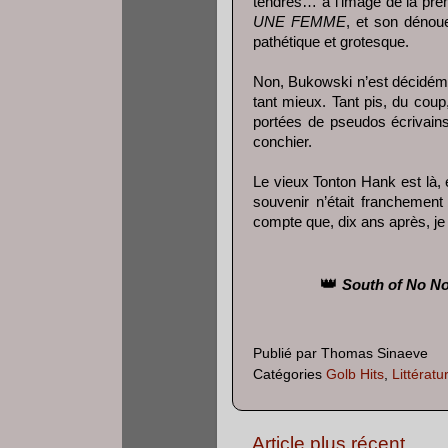
tendres… à l’image de la prem
UNE FEMME
, et son dénoue
pathétique et grotesque.
Non, Bukowski n’est décidéme
tant mieux. Tant pis, du coup
portées de pseudos écrivains
conchier.
Le vieux Tonton Hank est là, 
souvenir n’était franchement
compte que, dix ans après, je
👑
South of No Nor
Publié par
Thomas Sinaeve
Catégories
Golb Hits
,
Littératu
Article plus récent