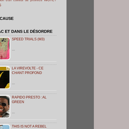
S
 CAUSE
AC ET DANS LE DÉSORDRE
SPEED TRIALS (M3)
…
LA VIREVOLTE - CE
CHANT PROFOND
…
RAPIDO PRESTO : AL
GREEN
…
THIS IS NOT A REBEL