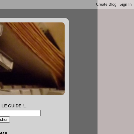
 LE GUIDE !...
OME