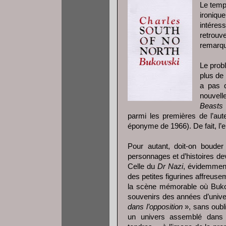
Le temp
ironique
intéres
retrou
remarqu
Le prob
plus de 
a pas d
nouvell
Beasts
parmi les premières de l’aut
éponyme de 1966). De fait, l’
Pour autant, doit-on bouder
personnages et d’histoires de
Celle du
Dr Nazi
, évidemment
des petites figurines affreuse
la scène mémorable où Buko
souvenirs des années d’unive
dans l’opposition
», sans oubli
un univers assemblé dans qu