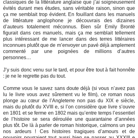
classiques de la littérature anglaise que j’ai soigneusement
évités durant mes études, sans véritable raison, sinon que
ça me semblait trop évident. En fouillant dans les manuels
de littérature anglophone je découvrais des dizaines
d’auteurs totalement méconnus. Bien sûr Emily Brontë
figurait dans ces manuels, mais ça me semblait tellement
plus intéressant de me lancer dans des terres littéraires
inconnues plutôt que de m’envoyer un pavé déjà amplement
commenté par une poignées de millions d’autres
personnes…
J’y suis donc venu sur le tard, et pour être tout à fait honnête
: je ne le regrette pas du tout.
Comme vous le savez sans doute déjà (si vous n’avez pas
lu le livre vous avez sûrement vu le film), ce roman nous
plonge au cœur de l’Angleterre non pas du XIX e siècle,
mais du plutôt du XVIII e, si l’on considère que livre s’ouvre
en 1801 et se ferme en 1802 mais qu’entre temps l’essentiel
de l’histoire se sera déroulée une quarantaine d’années
plus tôt. De là à parler de roman historique, calmons un peu
nos ardeurs ! Ces histoires tragiques d’amours et de
pouvoirs pourraient tout aussi bien se passer au XXXIII e