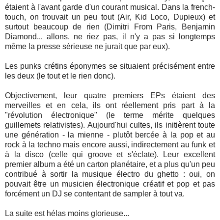
étaient à l'avant garde d'un courant musical. Dans la french-
touch, on trouvait un peu tout (Air, Kid Loco, Dupieux) et
surtout beaucoup de rien (Dimitri From Paris, Benjamin
Diamond... allons, ne riez pas, il n'y a pas si longtemps
même la presse sérieuse ne jurait que par eux).
Les punks crétins éponymes se situaient précisément entre
les deux (le tout et le rien donc).
Objectivement, leur quatre premiers EPs étaient des
merveilles et en cela, ils ont réellement pris part à la
"révolution électronique" (le terme mérite quelques
guillemets relativistes). Aujourd'hui cultes, ils initièrent toute
une génération - la mienne - plutôt bercée à la pop et au
rock à la techno mais encore aussi, indirectement au funk et
à la disco (celle qui groove et s'éclate). Leur excellent
premier album a été un carton planétaire, et a plus qu'un peu
contribué à sortir la musique électro du ghetto : oui, on
pouvait être un musicien électronique créatif et pop et pas
forcément un DJ se contentant de sampler à tout va.
La suite est hélas moins glorieuse...