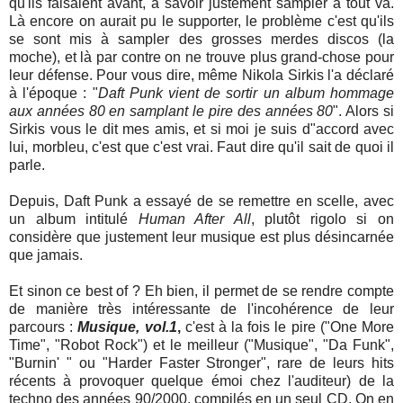
qu'ils faisaient avant, à savoir justement sampler à tout va.
Là encore on aurait pu le supporter, le problème c'est qu'ils
se sont mis à sampler des grosses merdes discos (la
moche), et là par contre on ne trouve plus grand-chose pour
leur défense. Pour vous dire, même Nikola Sirkis l'a déclaré
à l'époque : "
Daft Punk vient de sortir un album hommage
aux années 80 en samplant le pire des années 80
". Alors si
Sirkis vous le dit mes amis, et si moi je suis d"accord avec
lui, morbleu, c'est que c'est vrai. Faut dire qu'il sait de quoi il
parle.
Depuis, Daft Punk a essayé de se remettre en scelle, avec
un album intitulé
Human After All
, plutôt rigolo si on
considère que justement leur musique est plus désincarnée
que jamais.
Et sinon ce best of ? Eh bien, il permet de se rendre compte
de manière très intéressante de l'incohérence de leur
parcours :
Musique, vol.1
,
c'est à la fois le pire ("One More
Time", "Robot Rock") et le meilleur ("Musique", "Da Funk",
"Burnin' " ou "Harder Faster Stronger", rare de leurs hits
récents à provoquer quelque émoi chez l'auditeur) de la
techno des années 90/2000, compilés en un seul CD. On en